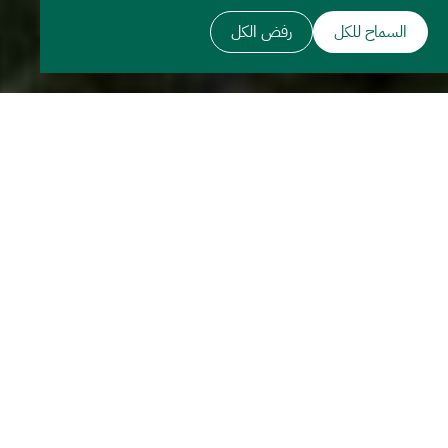
السماح للكل
رفض الكل
المطور العقاري الرائد للوجهات
الحيوية
مجموعة روشن، المطور العقاري الرائد متعدد الأصول وأحد المشاريع
الكُبرى في المملكة العربية السعودية، وإحدى شركات صندوق الاستثمارات
العامة، تضع المعايير الجديدة في القطاع العقاري وتقدم نمط حياة عصري
ومستدام في المملكة من خلال مجتمعات ووجهات حيوية ومتكاملة
تتمحور حول الإنسان.
تساهم مجموعة روشن في تحقيق مستهدفات رؤية السعودية 2030،