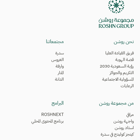
نحن روشن
مجتمعاتنا
فريق القيادة العليا
سدرة
قصة الهوية
العروس
رؤية السعودية 2030
وارفة
التكريم والجوائز
المنار
المسؤولية الاجتماعية
الدانة
الرعايات
من مجموعة روشن
البرامج
مرافي
ROSHNEXT
واجهة روشن
برنامج المحتوى المحلي
استاد روشن
كينجز كوليدج في سدرة